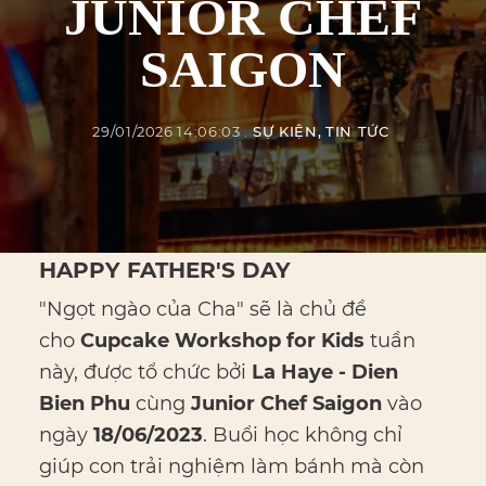
JUNIOR CHEF
SAIGON
29/01/2026 14:06:03
SỰ KIỆN
TIN TỨC
HAPPY FATHER'S DAY
"Ngọt ngào của Cha" sẽ là chủ đề
cho
Cupcake Workshop for Kids
tuần
này, được tổ chức bởi
La Haye - Dien
Bien Phu
cùng
Junior Chef Saigon
vào
ngày
18/06/2023
. Buổi học không chỉ
giúp con trải nghiệm làm bánh mà còn